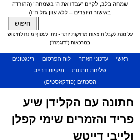
שמחה בלב, לקיים "עבדו את ה' בשמחה" (ההורדה
באישור היוצרים – ללא עוון גזל ח"ו)
על מנת לקבל תוצאות מדויקות יותר - ניתן לעטוף מונח לחיפוש
במרכאות ("דוגמה")
ראשי
עדכוני האתר
לוח הפרסום
רינגטונים
שליחת חתונות
תיקיות דרייב
הסכתים (פודקאסטים)
חתונה עם הקלידן שיע
פריד והזמרים שימי קפלן
ולייבי דייטש