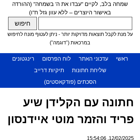
שמחה בלב, לקיים "עבדו את ה' בשמחה" (ההורדה
באישור היוצרים – ללא עוון גזל ח"ו)
על מנת לקבל תוצאות מדויקות יותר - ניתן לעטוף מונח לחיפוש
במרכאות ("דוגמה")
ראשי
עדכוני האתר
לוח הפרסום
רינגטונים
שליחת חתונות
תיקיות דרייב
הסכתים (פודקאסטים)
חתונה עם הקלידן שיע
פריד והזמר מוטי איידנסון
12/02/2025, 15:54:06