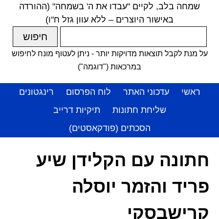
שמחה בלב, לקיים "עבדו את ה' בשמחה" (ההורדה
באישור היוצרים – ללא עוון גזל ח"ו)
על מנת לקבל תוצאות מדויקות יותר - ניתן לעטוף מונח לחיפוש
במרכאות ("דוגמה")
ראשי
עדכוני האתר
לוח הפרסום
רינגטונים
שליחת חתונות
תיקיות דרייב
הסכתים (פודקאסטים)
חתונה עם הקלידן שיע
פריד והזמר יוסלה
קרישבסקי