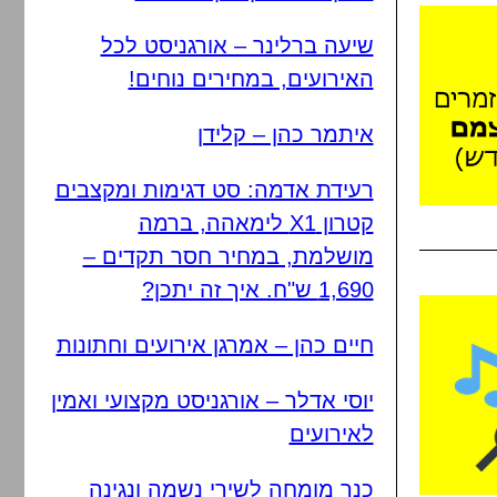
שיעה ברלינר – אורגניסט לכל
האירועים, במחירים נוחים!
איתמר כהן – קלידן
רעידת אדמה: סט דגימות ומקצבים
קטרון X1 לימאהה, ברמה
מושלמת, במחיר חסר תקדים –
1,690 ש"ח. איך זה יתכן?
חיים כהן – אמרגן אירועים וחתונות
יוסי אדלר – אורגניסט מקצועי ואמין
לאירועים
כנר מומחה לשירי נשמה ונגינה