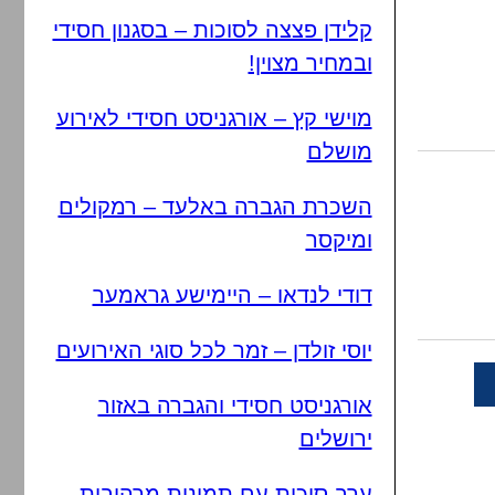
קלידן פצצה לסוכות – בסגנון חסידי
ובמחיר מצוין!
מוישי קץ – אורגניסט חסידי לאירוע
מושלם
השכרת הגברה באלעד – רמקולים
ומיקסר
דודי לנדאו – היימישע גראמער
יוסי זולדן – זמר לכל סוגי האירועים
אורגניסט חסידי והגברה באזור
ירושלים
ערב סוכות עם תמונות מרהיבות