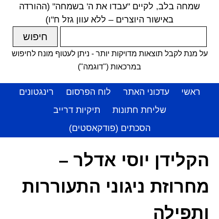
שמחה בלב, לקיים "עבדו את ה' בשמחה" (ההורדה
באישור היוצרים – ללא עוון גזל ח"ו)
על מנת לקבל תוצאות מדויקות יותר - ניתן לעטוף מונח לחיפוש
במרכאות ("דוגמה")
ראשי
עדכוני האתר
לוח הפרסום
רינגטונים
שליחת חתונות
תיקיות דרייב
הסכתים (פודקאסטים)
הקלידן יוסי אדלר –
מחרוזת ניגוני התעוררות
ותפילה