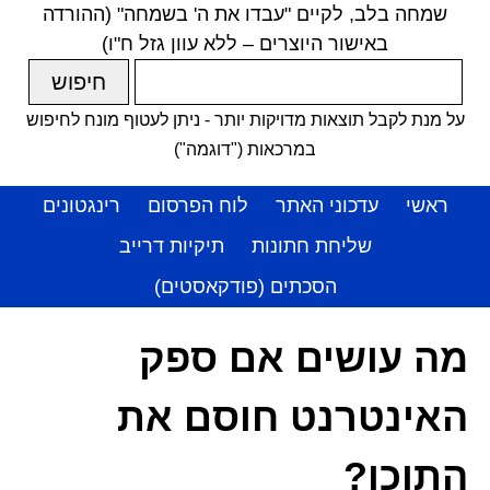
שמחה בלב, לקיים "עבדו את ה' בשמחה" (ההורדה
באישור היוצרים – ללא עוון גזל ח"ו)
על מנת לקבל תוצאות מדויקות יותר - ניתן לעטוף מונח לחיפוש
במרכאות ("דוגמה")
ראשי
עדכוני האתר
לוח הפרסום
רינגטונים
שליחת חתונות
תיקיות דרייב
הסכתים (פודקאסטים)
מה עושים אם ספק
האינטרנט חוסם את
התוכן?