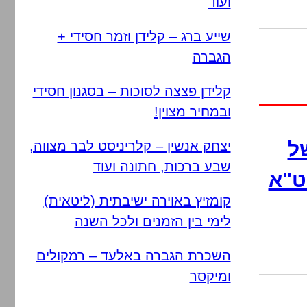
ועוד
שייע ברג – קלידן וזמר חסידי +
הגברה
קלידן פצצה לסוכות – בסגנון חסידי
ובמחיר מצוין!
ל
יצחק אנשין – קלריניסט לבר מצווה,
שבע ברכות, חתונה ועוד
ט"א
קומזיץ באוירה ישיבתית (ליטאית)
לימי בין הזמנים ולכל השנה
השכרת הגברה באלעד – רמקולים
ומיקסר