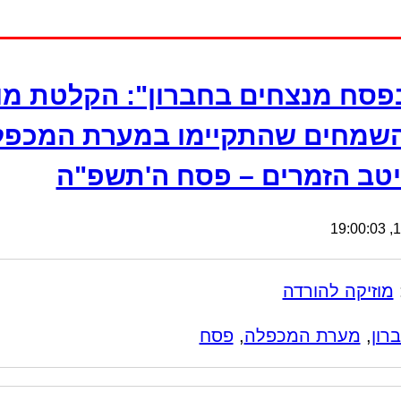
פסח מנצחים בחברון": הקלטת מו
שמחים שהתקיימו במערת המכפל
טב הזמרים – פסח ה'תשפ"ה
16
מוזיקה להורדה
רון
,
מערת המכפלה
,
פסח