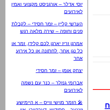
יוסי אדלר – אורגניסט מקצועי ואמין
לאירועים
הערשי קליין – זמר חסידי – לקבלת
פנים וחופה – שירה מלאה רגש
אמרגן זריז יארגן לכם קלידן, זמר או
כל נגן אחר, לחתונה או כל אירוע
אחר
יצחק אומן – זמר חסידי
אברומי גנזלר – כנר עם נשמה
לאירועים
🎤 הזמר מוישי ווייס – א היימישע
ח
זינגער – חסידיש, דערהויבן, און