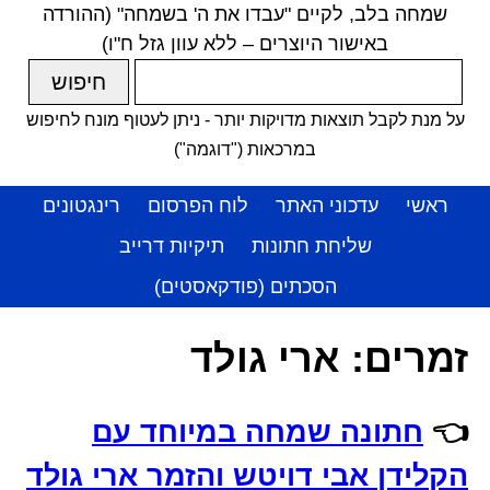
שמחה בלב, לקיים "עבדו את ה' בשמחה" (ההורדה
באישור היוצרים – ללא עוון גזל ח"ו)
על מנת לקבל תוצאות מדויקות יותר - ניתן לעטוף מונח לחיפוש
במרכאות ("דוגמה")
ראשי
עדכוני האתר
לוח הפרסום
רינגטונים
שליחת חתונות
תיקיות דרייב
הסכתים (פודקאסטים)
זמרים:
ארי גולד
👈
חתונה שמחה במיוחד עם
הקלידן אבי דויטש והזמר ארי גולד