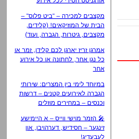
אורגניסט חסידי לכל אירוע
מקצבים למכירה – "ביט פלוס" –
הבית של המוזיקאים! (קלידים,
מקצבים, גיטרות, הגברה, ועוד)
אמרגן זריז יארגן לכם קלידן, זמר או
כל נגן אחר, לחתונה או כל אירוע
אחר
במיוחד לימי בין המצרים: שירותי
הגברה לאירועים קטנים – דרשות
וכנסים – במחירים מוזלים
🎤 הזמר מוישי ווייס – א היימישע
זינגער – חסידיש, דערהויבן, און
לעבעדיג!