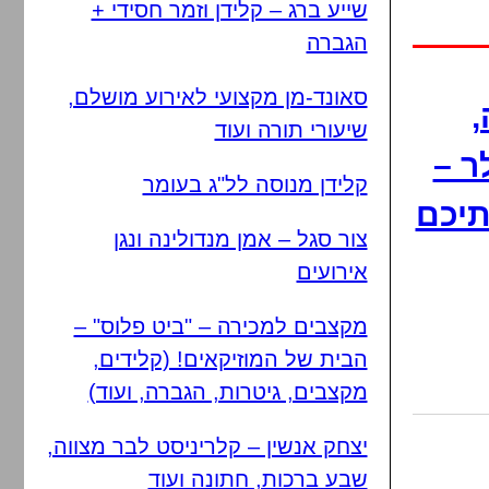
שייע ברג – קלידן וזמר חסידי +
הגברה
סאונד-מן מקצועי לאירוע מושלם,
,
שיעורי תורה ועוד
ר –
קלידן מנוסה לל"ג בעומר
תיכם
צור סגל – אמן מנדולינה ונגן
אירועים
מקצבים למכירה – "ביט פלוס" –
הבית של המוזיקאים! (קלידים,
מקצבים, גיטרות, הגברה, ועוד)
יצחק אנשין – קלריניסט לבר מצווה,
שבע ברכות, חתונה ועוד