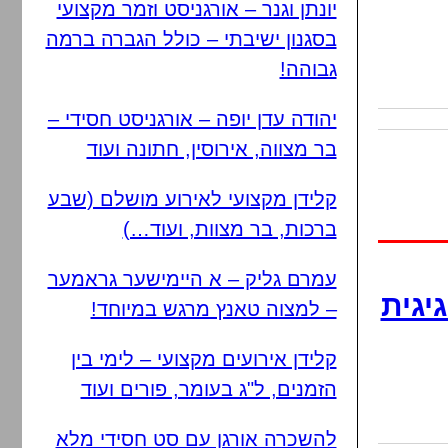
יונתן וגנר – אורגניסט וזמר מקצועי
בסגנון ישיבתי – כולל הגברה ברמה
גבוהה!
יהודה עדן יופה – אורגניסט חסידי –
בר מצווה, אירוסין, חתונה ועוד
קלידן מקצועי לאירוע מושלם (שבע
ברכות, בר מצוות, ועוד…)
עמרם גליק – א היימישער גראמער
יגית
– למצוה טאנץ מרגש במיוחד!
קלידן אירועים מקצועי – לימי בין
הזמנים, ל"ג בעומר, פורים ועוד
להשכרה אורגן עם סט חסידי מלא