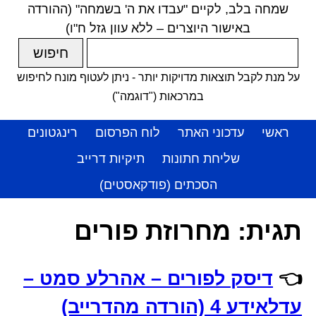
שמחה בלב, לקיים "עבדו את ה' בשמחה" (ההורדה
באישור היוצרים – ללא עוון גזל ח"ו)
על מנת לקבל תוצאות מדויקות יותר - ניתן לעטוף מונח לחיפוש
במרכאות ("דוגמה")
ראשי
עדכוני האתר
לוח הפרסום
רינגטונים
שליחת חתונות
תיקיות דרייב
הסכתים (פודקאסטים)
תגית:
מחרוזת פורים
👈
דיסק לפורים – אהרלע סמט –
עדלאידע 4 (הורדה מהדרייב)