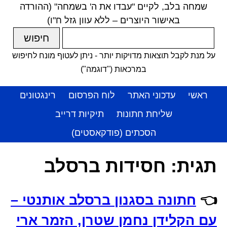
שמחה בלב, לקיים "עבדו את ה' בשמחה" (ההורדה
באישור היוצרים – ללא עוון גזל ח"ו)
על מנת לקבל תוצאות מדויקות יותר - ניתן לעטוף מונח לחיפוש
במרכאות ("דוגמה")
ראשי
עדכוני האתר
לוח הפרסום
רינגטונים
שליחת חתונות
תיקיות דרייב
הסכתים (פודקאסטים)
תגית:
חסידות ברסלב
👈
חתונה בסגנון ברסלב אותנטי –
עם הקלידן נחמן שטרן, הזמר ארי