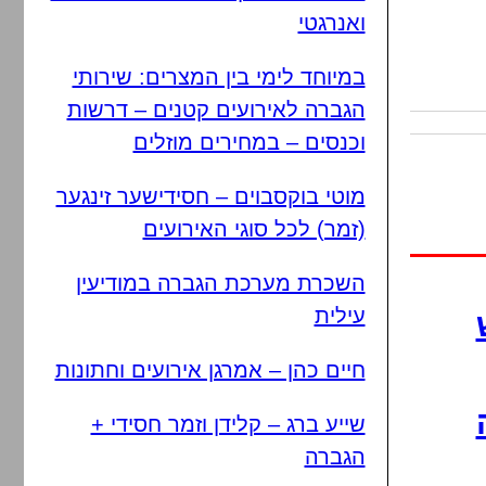
ואנרגטי
במיוחד לימי בין המצרים: שירותי
הגברה לאירועים קטנים – דרשות
וכנסים – במחירים מוזלים
מוטי בוקסבוים – חסידישער זינגער
(זמר) לכל סוגי האירועים
השכרת מערכת הגברה במודיעין
עילית
חיים כהן – אמרגן אירועים וחתונות
שייע ברג – קלידן וזמר חסידי +
הגברה