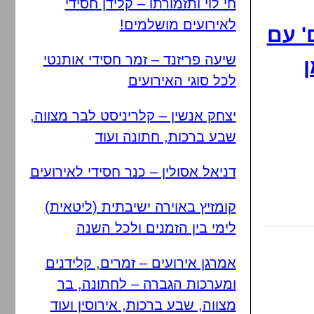
חי לוי ותזמורתו – קלידן חסידי
לאירועים מושלמים!
' עם
שיעה פריזנד – זמר חסידי אותנטי
ן
לכל סוגי האירועים
יצחק אנשין – קלריניסט לבר מצווה,
שבע ברכות, חתונה ועוד
דניאל אסולין – כנר חסידי לאירועים
קומזיץ באוירה ישיבתית (ליטאית)
לימי בין הזמנים ולכל השנה
אמרגן אירועים – זמרים, קלידנים
ומערכות הגברה – לחתונה, בר
מצווה, שבע ברכות, אירוסין ועוד