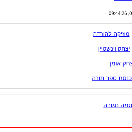
05
מוזיקה להורדה
יצחק וינשטיין
צחק אומן
נסת ספר תורה
סמה תגובה