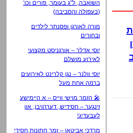
השואבה, ל"ג בעומר, פורים וכו'
(בעפולה והסביבה)
מורה לאורגן ופסנתר לילדים
ת
ובחורים
יוסי אדלר – אורגניסט מקצועי
ב
לאירוע מושלם
יוסי וולנר – נגן קלרינט לאירועים
ברמה אחת מעל
🎤 הזמר מוישי ווייס – א היימישע
זינגער – חסידיש, דערהויבן, און
לעבעדיג!
מרדכי אביטאן – זמר חתונות חסידי