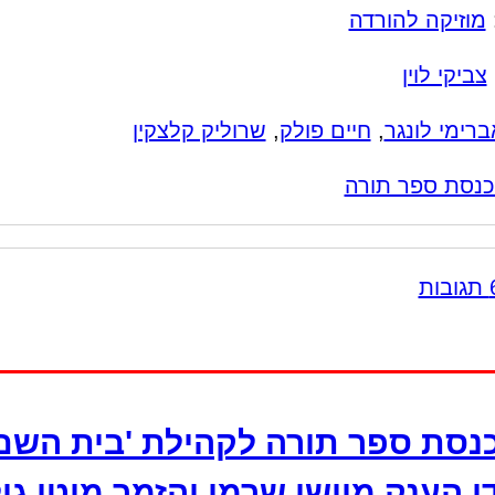
מוזיקה להורדה
צביקי לוין
ברימי לונגר
,
חיים פולק
,
שרוליק קלצקין
נסת ספר תורה
נסת ספר תורה לקהילת 'בית השם
ן הענק מוישי שרמן והזמר מוטי גו