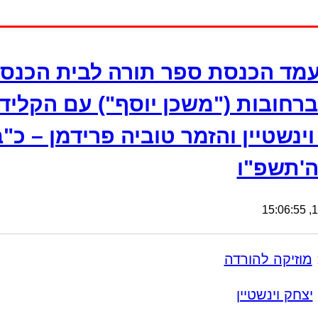
מד הכנסת ספר תורה לבית הכנס
ברחובות ("משכן יוסף") עם הקלידן
ינשטיין והזמר טוביה פרידמן – כ"
'תשפ"ו
13
מוזיקה להורדה
יצחק וינשטיין