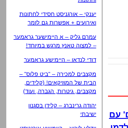
יענקי – אורגניסט חסידי לחתונות
ואירועים + אפשרות גם לזמר
עמרם גליק – א היימישער גראמער
– למצוה טאנץ מרגש במיוחד!
דודי לנדאו – היימישע גראמער
מקצבים למכירה – "ביט פלוס" –
הבית של המוזיקאים! (קלידים,
מקצבים, גיטרות, הגברה, ועוד)
יהודה גרינברג – קלידן בסגנון
' עם
ישיבתי
לדמן