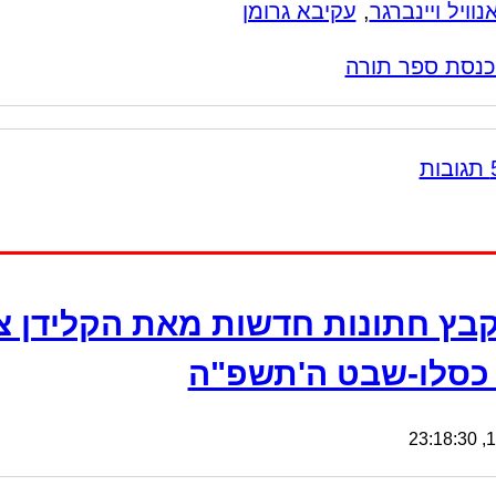
נוויל ויינברגר
,
עקיבא גרומן
נסת ספר תורה
בץ חתונות חדשות מאת הקלידן צ
– כסלו-שבט ה'תשפ"ה
17