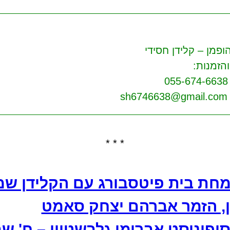
ופמן – קלידן חסידי
הזמנות:
0
sh
* * *
חת בית פיטסבורג עם הקלידן שמ
, הזמר אברהם יצחק סאמט
ופוניסט אברימי גלבשטיין – ח' ש