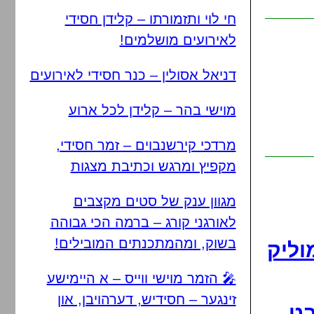
חי לוי ותזמורתו – קלידן חסידי
לאירועים מושלמים!
דניאל אסולין – כנר חסידי לאירועים
מוישי בהר – קלידן לכל ארוע
מרדכי קירשנבוים – זמר חסידי,
מקפיץ ומרגש וכתיבת מצגות
מגוון ענק של סטים מקצבים
לאורגני קורג – ברמה הכי גבוהה
בשוק, ומהמתכנתים המובילים!
וליק
🎤 הזמר מוישי ווייס – א היימישע
זינגער – חסידיש, דערהויבן, און
בט