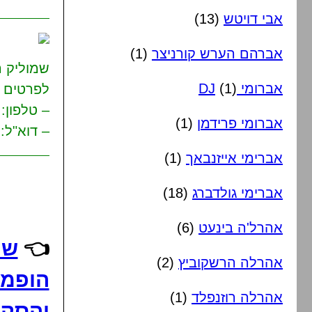
אבי דויטש
(13)
אברהם הערש קורניצר
(1)
שמוליק ה
אברומי DJ
(1)
לפרטים ו
– טלפון: 55-674-6638
אברומי פרידמן
(1)
– דוא"ל: 6746638@gmail.com
אברימי אייזנבאך
(1)
אברימי גולדברג
(18)
אהרל'ה בינעט
(6)
👈
שמ
אהרלה הרשקוביץ
(2)
הופמן
אהרלה רוזנפלד
(1)
והסקס