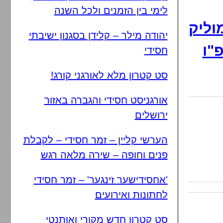
לימי בין הזמנים ולכל השנה
וליק
יהודה מילר – קלידן בסגנון ישיבתי
"ו
חסידי
סט קטרון מלא לאורגני קורג!
אורגניסט חסידי והגברה באזור
ירושלים
הערשי קליין – זמר חסידי – לקבלת
פנים וחופה – שירה מלאה רגש
'אחסידישער זינגער' – זמר חסידי
לחתונות ואירועים
סט קטרון חדש מקורי ואותנטי