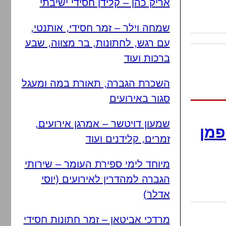
אריק כהן – קלידן חסידי ישיבתי
שמחה וילר – זמר חסידי, אותנטי,
עם רגש, לחתונות, בר מצווה, שבע
ברכות ועוד
השכרת הגברה, תאורת במה ומעגל
סגור באירועים
שמעון דויטשר – אמרגן אירועים,
פמן
זמרים, קלידנים ועוד
מיוחד לימי ספירת העומר – שירותי
הגברה למהדרין לאירועים (יוסי
אדלר)
מרדכי אביטאן – זמר חתונות חסידי