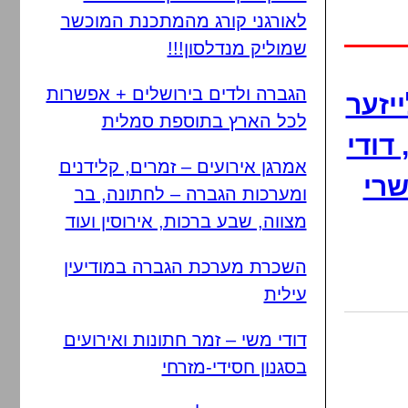
לאורגני קורג מהמתכנת המוכשר
שמוליק מנדלסון!!!
הגברה ולדים בירושלים + אפשרות
יזער
לכל הארץ בתוספת סמלית
דודי
אמרגן אירועים – זמרים, קלידנים
שרי
ומערכות הגברה – לחתונה, בר
מצווה, שבע ברכות, אירוסין ועוד
השכרת מערכת הגברה במודיעין
עילית
דודי משי – זמר חתונות ואירועים
בסגנון חסידי-מזרחי