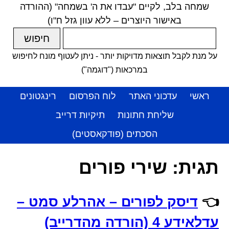
שמחה בלב, לקיים "עבדו את ה' בשמחה" (ההורדה
באישור היוצרים – ללא עוון גזל ח"ו)
על מנת לקבל תוצאות מדויקות יותר - ניתן לעטוף מונח לחיפוש
במרכאות ("דוגמה")
ראשי
עדכוני האתר
לוח הפרסום
רינגטונים
שליחת חתונות
תיקיות דרייב
הסכתים (פודקאסטים)
תגית:
שירי פורים
👈
דיסק לפורים – אהרלע סמט –
עדלאידע 4 (הורדה מהדרייב)