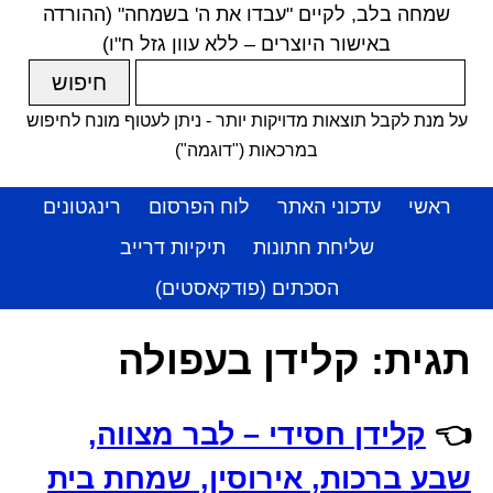
שמחה בלב, לקיים "עבדו את ה' בשמחה" (ההורדה
באישור היוצרים – ללא עוון גזל ח"ו)
על מנת לקבל תוצאות מדויקות יותר - ניתן לעטוף מונח לחיפוש
במרכאות ("דוגמה")
ראשי
עדכוני האתר
לוח הפרסום
רינגטונים
שליחת חתונות
תיקיות דרייב
הסכתים (פודקאסטים)
תגית:
קלידן בעפולה
👈
קלידן חסידי – לבר מצווה,
שבע ברכות, אירוסין, שמחת בית