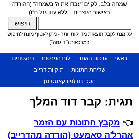
שמחה בלב, לקיים "עבדו את ה' בשמחה" (ההורדה
באישור היוצרים – ללא עוון גזל ח"ו)
על מנת לקבל תוצאות מדויקות יותר - ניתן לעטוף מונח לחיפוש
במרכאות ("דוגמה")
ראשי
עדכוני האתר
לוח הפרסום
רינגטונים
שליחת חתונות
תיקיות דרייב
הסכתים (פודקאסטים)
תגית:
קבר דוד המלך
👈
מקבץ חתונות עם הזמר
אהרל'ה סאמעט (הורדה מהדרייב)