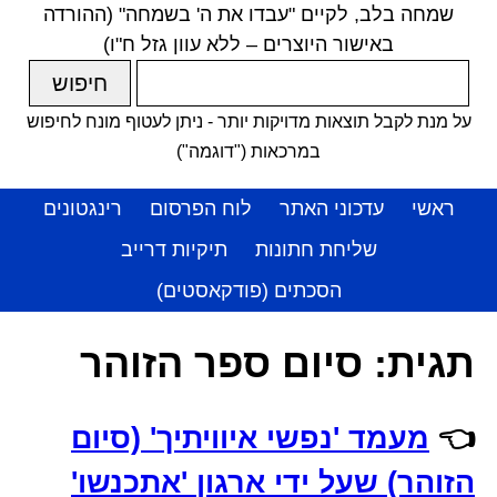
שמחה בלב, לקיים "עבדו את ה' בשמחה" (ההורדה
באישור היוצרים – ללא עוון גזל ח"ו)
על מנת לקבל תוצאות מדויקות יותר - ניתן לעטוף מונח לחיפוש
במרכאות ("דוגמה")
ראשי
עדכוני האתר
לוח הפרסום
רינגטונים
שליחת חתונות
תיקיות דרייב
הסכתים (פודקאסטים)
תגית:
סיום ספר הזוהר
👈
מעמד 'נפשי איוויתיך' (סיום
הזוהר) שעל ידי ארגון 'אתכנשו'