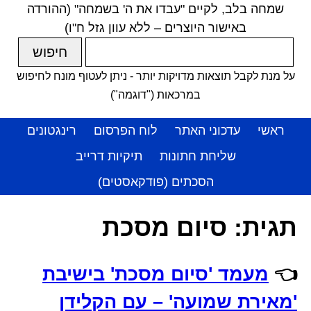
שמחה בלב, לקיים "עבדו את ה' בשמחה" (ההורדה
באישור היוצרים – ללא עוון גזל ח"ו)
על מנת לקבל תוצאות מדויקות יותר - ניתן לעטוף מונח לחיפוש
במרכאות ("דוגמה")
ראשי
עדכוני האתר
לוח הפרסום
רינגטונים
שליחת חתונות
תיקיות דרייב
הסכתים (פודקאסטים)
תגית:
סיום מסכת
👈
מעמד 'סיום מסכת' בישיבת
'מאירת שמועה' – עם הקלידן