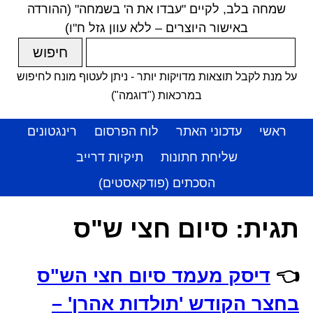
שמחה בלב, לקיים "עבדו את ה' בשמחה" (ההורדה
באישור היוצרים – ללא עוון גזל ח"ו)
על מנת לקבל תוצאות מדויקות יותר - ניתן לעטוף מונח לחיפוש
במרכאות ("דוגמה")
ראשי
עדכוני האתר
לוח הפרסום
רינגטונים
שליחת חתונות
תיקיות דרייב
הסכתים (פודקאסטים)
תגית:
סיום חצי ש"ס
👈
דיסק מעמד סיום חצי הש"ס
בחצר הקודש 'תולדות אהרן' –