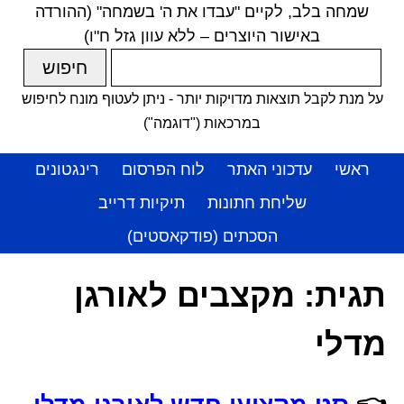
שמחה בלב, לקיים "עבדו את ה' בשמחה" (ההורדה
באישור היוצרים – ללא עוון גזל ח"ו)
על מנת לקבל תוצאות מדויקות יותר - ניתן לעטוף מונח לחיפוש
במרכאות ("דוגמה")
ראשי
עדכוני האתר
לוח הפרסום
רינגטונים
שליחת חתונות
תיקיות דרייב
הסכתים (פודקאסטים)
תגית:
מקצבים לאורגן
מדלי