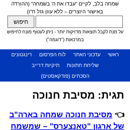
שמחה בלב, לקיים "עבדו את ה' בשמחה" (ההורדה
באישור היוצרים – ללא עוון גזל ח"ו)
על מנת לקבל תוצאות מדויקות יותר - ניתן לעטוף מונח לחיפוש
במרכאות ("דוגמה")
ראשי
עדכוני האתר
לוח הפרסום
רינגטונים
שליחת חתונות
תיקיות דרייב
הסכתים (פודקאסטים)
תגית:
מסיבת חנוכה
👈
מסיבת חנוכה שמחה בארה"ב
של ארגון "טאנצערס" – שמשמח