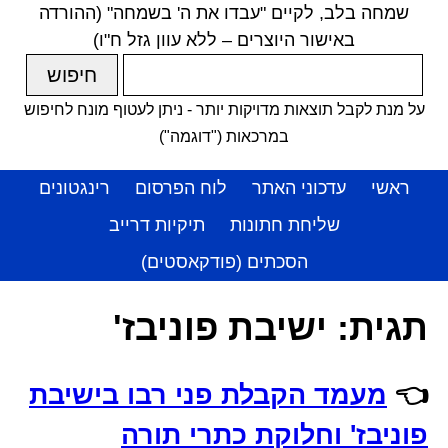
שמחה בלב, לקיים "עבדו את ה' בשמחה" (ההורדה
באישור היוצרים – ללא עוון גזל ח"ו)
על מנת לקבל תוצאות מדויקות יותר - ניתן לעטוף מונח לחיפוש
במרכאות ("דוגמה")
ראשי
עדכוני האתר
לוח הפרסום
רינגטונים
שליחת חתונות
תיקיות דרייב
הסכתים (פודקאסטים)
תגית:
ישיבת פוניבז'
👈
מעמד הקבלת פני רבו בישיבת
פוניבז' וחלוקת כתרי תורה