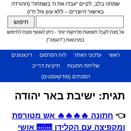
שמחה בלב, לקיים "עבדו את ה' בשמחה" (ההורדה
באישור היוצרים – ללא עוון גזל ח"ו)
על מנת לקבל תוצאות מדויקות יותר - ניתן לעטוף מונח לחיפוש
במרכאות ("דוגמה")
ראשי
עדכוני האתר
לוח הפרסום
רינגטונים
שליחת חתונות
תיקיות דרייב
הסכתים (פודקאסטים)
תגית:
ישיבת באר יהודה
👈
חתונה 🔥🔥🔥🔥 אש מטורפת
ומקפיצה עם הקלידן 🎹🎹 אושי