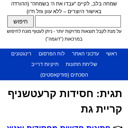
שמחה בלב, לקיים "עבדו את ה' בשמחה" (ההורדה
באישור היוצרים – ללא עוון גזל ח"ו)
על מנת לקבל תוצאות מדויקות יותר - ניתן לעטוף מונח לחיפוש
במרכאות ("דוגמה")
ראשי
עדכוני האתר
לוח הפרסום
רינגטונים
שליחת חתונות
תיקיות דרייב
הסכתים (פודקאסטים)
תגית:
חסידות קרעטשניף
קריית גת