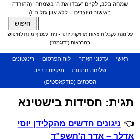
שמחה בלב, לקיים "עבדו את ה' בשמחה" (ההורדה
באישור היוצרים – ללא עוון גזל ח"ו)
על מנת לקבל תוצאות מדויקות יותר - ניתן לעטוף מונח לחיפוש
במרכאות ("דוגמה")
ראשי
עדכוני האתר
לוח הפרסום
רינגטונים
שליחת חתונות
תיקיות דרייב
הסכתים (פודקאסטים)
תגית:
חסידות בישטינא
👈
ניגונים חדשים מהקלידן יוסי
אדלר – אדר ה'תשפ"ד