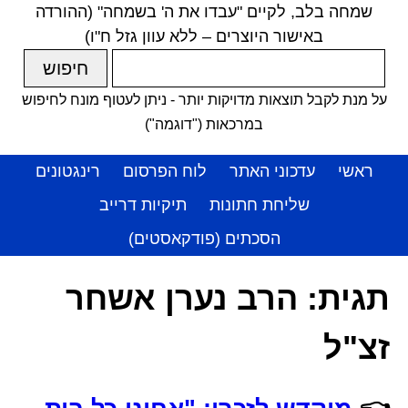
שמחה בלב, לקיים "עבדו את ה' בשמחה" (ההורדה
באישור היוצרים – ללא עוון גזל ח"ו)
על מנת לקבל תוצאות מדויקות יותר - ניתן לעטוף מונח לחיפוש
במרכאות ("דוגמה")
ראשי
עדכוני האתר
לוח הפרסום
רינגטונים
שליחת חתונות
תיקיות דרייב
הסכתים (פודקאסטים)
תגית:
הרב נערן אשחר
זצ"ל