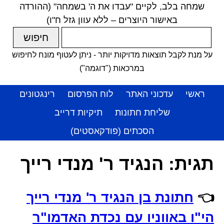
שמחה בלב, לקיים "עבדו את ה' בשמחה" (ההורדה
באישור היוצרים – ללא עוון גזל ח"ו)
על מנת לקבל תוצאות מדויקות יותר - ניתן לעטוף מונח לחיפוש
במרכאות ("דוגמה")
ראשי
עדכוני האתר
לוח הפרסום
רינגטונים
שליחת חתונות
תיקיות דרייב
הסכתים (פודקאסטים)
תגית:
הנגיד ר' מנדי רייך
👈
חתונת בן הנגיד ר' מנדי רייך
הי"ו באווניו עם נכדת האדמו"ר