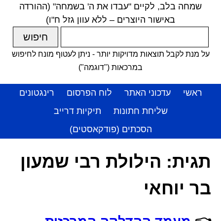
שמחה בלב, לקיים "עבדו את ה' בשמחה" (ההורדה
באישור היוצרים – ללא עוון גזל ח"ו)
על מנת לקבל תוצאות מדויקות יותר - ניתן לעטוף מונח לחיפוש
במרכאות ("דוגמה")
ראשי
עדכוני האתר
לוח הפרסום
רינגטונים
שליחת חתונות
תיקיות דרייב
הסכתים (פודקאסטים)
תגית:
הילולת רבי שמעון
בר יוחאי