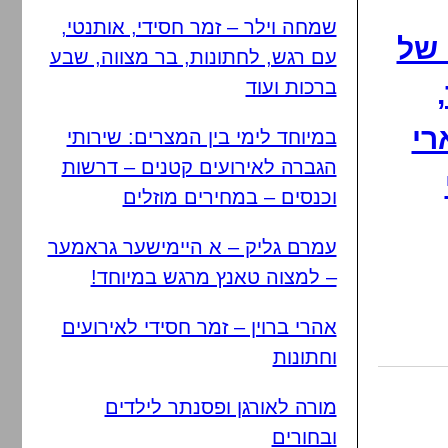
שמחה וילר – זמר חסידי, אותנטי,
 של
עם רגש, לחתונות, בר מצווה, שבע
ברכות ועוד
רי
במיוחד לימי בין המצרים: שירותי
הגברה לאירועים קטנים – דרשות
וכנסים – במחירים מוזלים
עמרם גליק – א היימישער גראמער
– למצוה טאנץ מרגש במיוחד!
אהרי ברוין – זמר חסידי לאירועים
וחתונות
מורה לאורגן ופסנתר לילדים
ובחורים