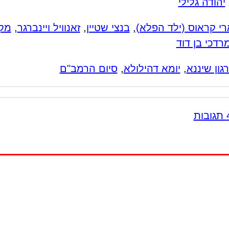
יהודה גלילי
רי קראוס (ילד הפלא)
,
בנצי שטיין
,
זאנוויל ויינברגר
,
מק
רדכי בן דוד
גון שיננא
,
יומא דהילולא
,
סיום הרמב"ם