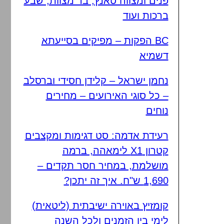
פנים ומצווה טאנץ, בר מצוות, שבע
ברכות ועוד
BC הפקות – מפיקים בסייעתא
דשמיא
נחמן ישראל – קלידן חסידי וברסלב
– כל סוגי האירועים – מחירים
נוחים
רעידת אדמה: סט דגימות ומקצבים
קטרון X1 לימאהה, ברמה
מושלמת, במחיר חסר תקדים –
1,690 ש"ח. איך זה יתכן?
קומזיץ באוירה ישיבתית (ליטאית)
לימי בין הזמנים ולכל השנה