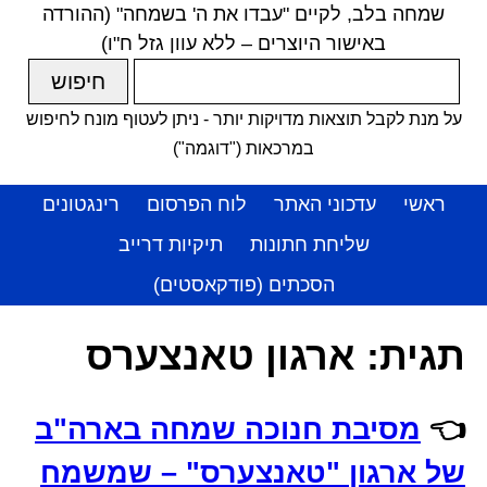
שמחה בלב, לקיים "עבדו את ה' בשמחה" (ההורדה
באישור היוצרים – ללא עוון גזל ח"ו)
על מנת לקבל תוצאות מדויקות יותר - ניתן לעטוף מונח לחיפוש
במרכאות ("דוגמה")
ראשי
עדכוני האתר
לוח הפרסום
רינגטונים
שליחת חתונות
תיקיות דרייב
הסכתים (פודקאסטים)
תגית:
ארגון טאנצערס
👈
מסיבת חנוכה שמחה בארה"ב
של ארגון "טאנצערס" – שמשמח