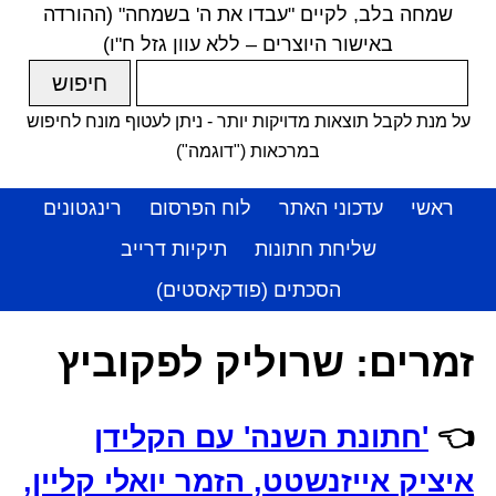
שמחה בלב, לקיים "עבדו את ה' בשמחה" (ההורדה
באישור היוצרים – ללא עוון גזל ח"ו)
על מנת לקבל תוצאות מדויקות יותר - ניתן לעטוף מונח לחיפוש
במרכאות ("דוגמה")
ראשי
עדכוני האתר
לוח הפרסום
רינגטונים
שליחת חתונות
תיקיות דרייב
הסכתים (פודקאסטים)
זמרים:
שרוליק לפקוביץ
👈
'חתונת השנה' עם הקלידן
איציק אייזנשטט, הזמר יואלי קליין,