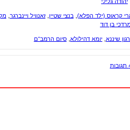
יהודה גלילי
רי קראוס (ילד הפלא)
,
בנצי שטיין
,
זאנוויל ויינברגר
,
מק
רדכי בן דוד
גון שיננא
,
יומא דהילולא
,
סיום הרמב"ם