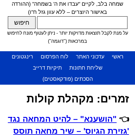
שמחה בלב, לקיים "עבדו את ה' בשמחה" (ההורדה
באישור היוצרים – ללא עוון גזל ח"ו)
על מנת לקבל תוצאות מדויקות יותר - ניתן לעטוף מונח לחיפוש
במרכאות ("דוגמה")
ראשי
עדכוני האתר
לוח הפרסום
רינגטונים
שליחת חתונות
תיקיות דרייב
הסכתים (פודקאסטים)
זמרים:
מקהלת קולות
👈
"הושענא" – להיט המחאה נגד
'גזירת הגיוס' – שיר מחאה תוסס