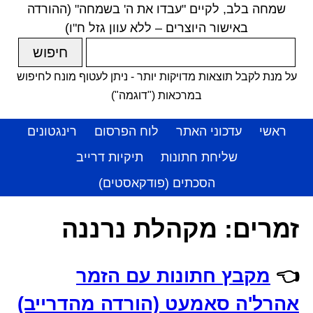
שמחה בלב, לקיים "עבדו את ה' בשמחה" (ההורדה
באישור היוצרים – ללא עוון גזל ח"ו)
על מנת לקבל תוצאות מדויקות יותר - ניתן לעטוף מונח לחיפוש
במרכאות ("דוגמה")
ראשי
עדכוני האתר
לוח הפרסום
רינגטונים
שליחת חתונות
תיקיות דרייב
הסכתים (פודקאסטים)
זמרים:
מקהלת נרננה
👈
מקבץ חתונות עם הזמר
אהרל'ה סאמעט (הורדה מהדרייב)