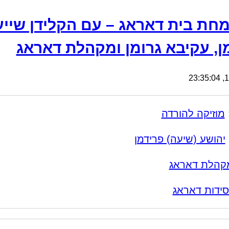
חת בית דאראג – עם הקלידן שייע
ן, עקיבא גרומן ומקהלת דאראג
13
מוזיקה להורדה
יהושע (שיעה) פרידמן
קהלת דאראג
ידות דאראג