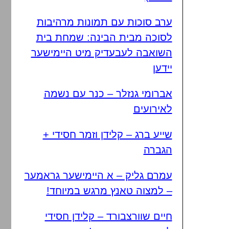
ערב סוכות עם תמונות מרהיבות
לסוכה מבית הבינה: שמחת בית
השואבה לעבעדיק מיט היימישער
יידען
אברומי גנזלר – כנר עם נשמה
לאירועים
שייע ברג – קלידן וזמר חסידי +
הגברה
עמרם גליק – א היימישער גראמער
– למצוה טאנץ מרגש במיוחד!
חיים שוורצבורד – קלידן חסידי