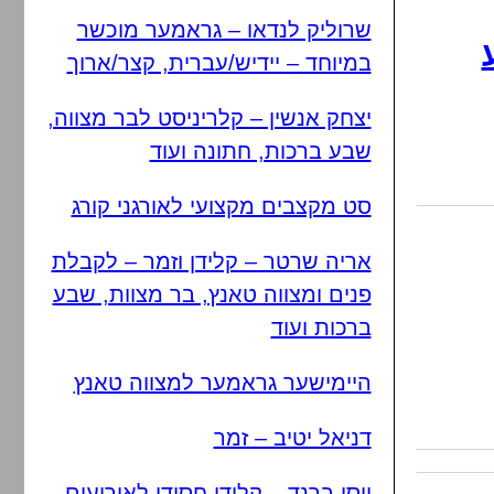
שרוליק לנדאו – גראמער מוכשר
במיוחד – יידיש/עברית, קצר/ארוך
יצחק אנשין – קלריניסט לבר מצווה,
שבע ברכות, חתונה ועוד
סט מקצבים מקצועי לאורגני קורג
אריה שרטר – קלידן וזמר – לקבלת
פנים ומצווה טאנץ, בר מצוות, שבע
ברכות ועוד
היימישער גראמער למצווה טאנץ
דניאל יטיב – זמר
יוסי ברנד – קלידן חסידי לאירועים