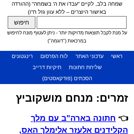
שמחה בלב, לקיים "עבדו את ה' בשמחה" (ההורדה
באישור היוצרים – ללא עוון גזל ח"ו)
על מנת לקבל תוצאות מדויקות יותר - ניתן לעטוף מונח לחיפוש
במרכאות ("דוגמה")
ראשי
עדכוני האתר
לוח הפרסום
רינגטונים
שליחת חתונות
תיקיות דרייב
הסכתים (פודקאסטים)
זמרים:
מנחם מושקוביץ
👈
חתונה בארה"ב עם מלך
הקלידנים אלעזר אלימלך האס,