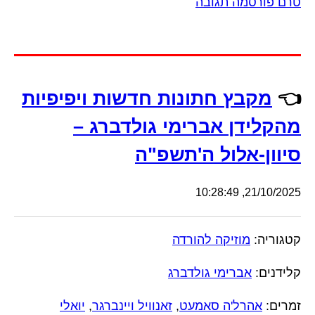
טרם פורסמה תגובה
👈
מקבץ חתונות חדשות ויפיפיות
מהקלידן אברימי גולדברג –
סיוון-אלול ה'תשפ"ה
21/10/2025, 10:28:49
קטגוריה:
מוזיקה להורדה
קלידנים:
אברימי גולדברג
זמרים:
אהרל'ה סאמעט
,
זאנוויל ויינברגר
,
יואלי