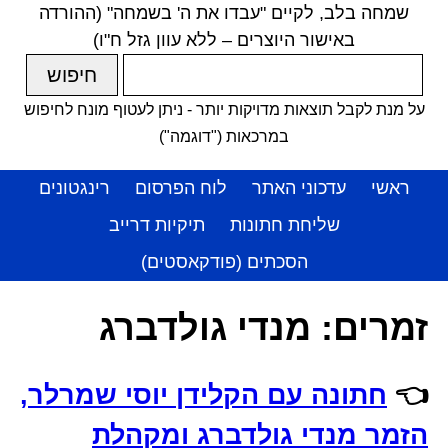
שמחה בלב, לקיים "עבדו את ה' בשמחה" (ההורדה
באישור היוצרים – ללא עוון גזל ח"ו)
על מנת לקבל תוצאות מדויקות יותר - ניתן לעטוף מונח לחיפוש
במרכאות ("דוגמה")
ראשי
עדכוני האתר
לוח הפרסום
רינגטונים
שליחת חתונות
תיקיות דרייב
הסכתים (פודקאסטים)
זמרים:
מנדי גולדברג
👈
חתונה עם הקלידן יוסי שמרלר,
הזמר מנדי גולדברג ומקהלת