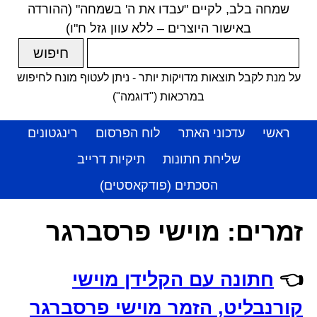
שמחה בלב, לקיים "עבדו את ה' בשמחה" (ההורדה
באישור היוצרים – ללא עוון גזל ח"ו)
על מנת לקבל תוצאות מדויקות יותר - ניתן לעטוף מונח לחיפוש
במרכאות ("דוגמה")
ראשי
עדכוני האתר
לוח הפרסום
רינגטונים
שליחת חתונות
תיקיות דרייב
הסכתים (פודקאסטים)
זמרים:
מוישי פרסברגר
👈
חתונה עם הקלידן מוישי
קורנבליט, הזמר מוישי פרסברגר