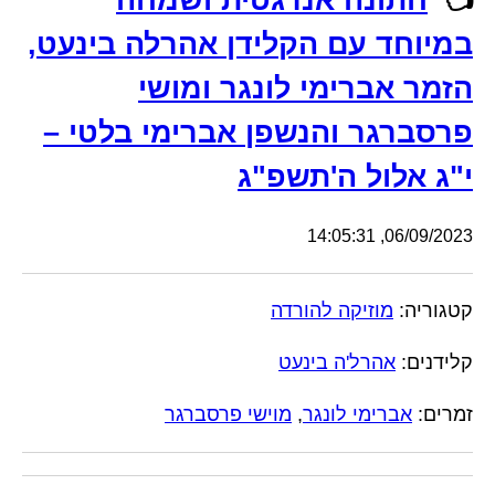
👈
חתונה אנרגטית ושמחה
במיוחד עם הקלידן אהרלה בינעט,
הזמר אברימי לונגר ומושי
פרסברגר והנשפן אברימי בלטי –
י"ג אלול ה'תשפ"ג
06/09/2023, 14:05:31
קטגוריה:
מוזיקה להורדה
קלידנים:
אהרל'ה בינעט
זמרים:
אברימי לונגר
,
מוישי פרסברגר