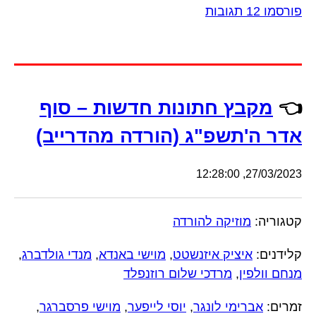
פורסמו 12 תגובות
👈
מקבץ חתונות חדשות – סוף
אדר ה'תשפ"ג (הורדה מהדרייב)
27/03/2023, 12:28:00
קטגוריה:
מוזיקה להורדה
קלידנים:
איציק איזנשטט
,
מוישי באנדא
,
מנדי גולדברג
,
מנחם וולפין
,
מרדכי שלום רוזנפלד
זמרים:
אברימי לונגר
,
יוסי לייפער
,
מוישי פרסברגר
,