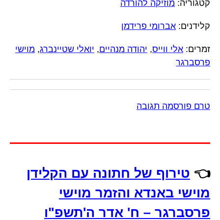
קטגוריה:
מוזיקה להורדה
קלידנים:
אברומי פרידמן
זמרים:
אלי ווייס
,
יהודה מנהיים
,
יואלי שטיינברג
,
מוישי
פרסברגר
טרם פורסמה תגובה
👈
טירוף של חתונה עם הקלידן
מוישי באנדא והזמר מוישי
פרסברגר – ח' אדר ה'תשפ"ו