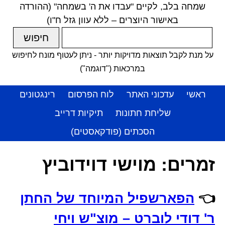
שמחה בלב, לקיים "עבדו את ה' בשמחה" (ההורדה
באישור היוצרים – ללא עוון גזל ח"ו)
על מנת לקבל תוצאות מדויקות יותר - ניתן לעטוף מונח לחיפוש
במרכאות ("דוגמה")
ראשי
עדכוני האתר
לוח הפרסום
רינגטונים
שליחת חתונות
תיקיות דרייב
הסכתים (פודקאסטים)
זמרים:
מוישי דוידוביץ
👈
הפארשפיל המיוחד של החתן
ר' דודי לוברט – מוצ"ש ויחי