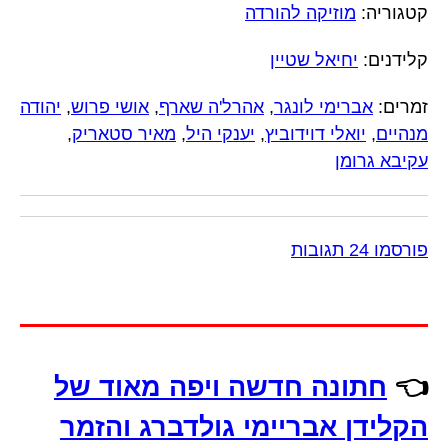
קטגוריה:
מוזיקה להורדה
קלידנים:
יחיאל שטיין
זמרים:
אברימי לונגר
,
אהרל'ה שארף
,
אושי פרוש
,
יהודה
מנהיים
,
יואלי דוידוביץ
,
יענקי היל
,
מאיר סטאריק
,
עקיבא גרומן
פורסמו 24 תגובות
👈
חתונה חדשה ויפה מאוד של
הקלידן אבריימי גולדברג והזמר