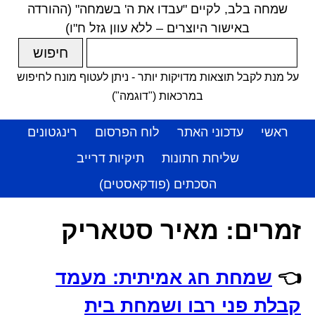
שמחה בלב, לקיים "עבדו את ה' בשמחה" (ההורדה
באישור היוצרים – ללא עוון גזל ח"ו)
על מנת לקבל תוצאות מדויקות יותר - ניתן לעטוף מונח לחיפוש
במרכאות ("דוגמה")
ראשי
עדכוני האתר
לוח הפרסום
רינגטונים
שליחת חתונות
תיקיות דרייב
הסכתים (פודקאסטים)
זמרים:
מאיר סטאריק
👈
שמחת חג אמיתית: מעמד
קבלת פני רבו ושמחת בית