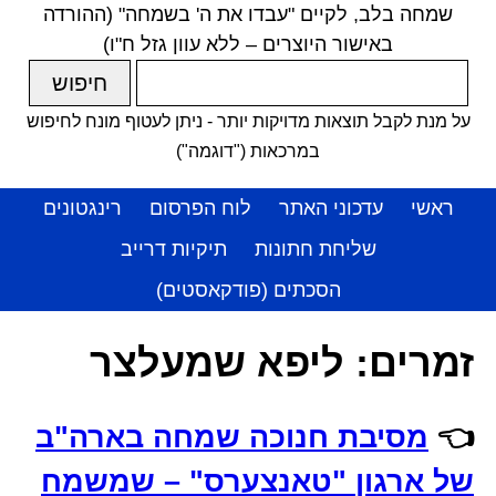
שמחה בלב, לקיים "עבדו את ה' בשמחה" (ההורדה
באישור היוצרים – ללא עוון גזל ח"ו)
על מנת לקבל תוצאות מדויקות יותר - ניתן לעטוף מונח לחיפוש
במרכאות ("דוגמה")
ראשי
עדכוני האתר
לוח הפרסום
רינגטונים
שליחת חתונות
תיקיות דרייב
הסכתים (פודקאסטים)
זמרים:
ליפא שמעלצר
👈
מסיבת חנוכה שמחה בארה"ב
של ארגון "טאנצערס" – שמשמח