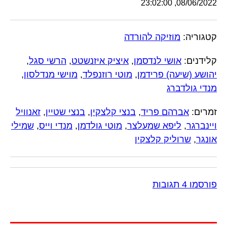
08/06/2022, 23:02:00
קטגוריה:
מוזיקה להורדה
קלידנים:
אושי לנדסמן
,
איציק איזנשטט
,
הרשי סגל
,
יהושע (שיעה) פרידמן
,
מוטי רוזנפלד
,
מוישי מנדלסון
,
מנדי גולדברג
זמרים:
אברהם פריד
,
בנצי קלצקין
,
בנצי שטיין
,
זאנוויל
ויינברגר
,
ליפא שמעלצר
,
מוטי גולדמן
,
מנדי וייס
,
שמילי
אונגר
,
שרוליק קלצקין
פורסמו 4 תגובות