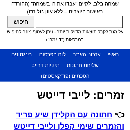
שמחה בלב, לקיים "עבדו את ה' בשמחה" (ההורדה
באישור היוצרים – ללא עוון גזל ח"ו)
על מנת לקבל תוצאות מדויקות יותר - ניתן לעטוף מונח לחיפוש
במרכאות ("דוגמה")
ראשי
עדכוני האתר
לוח הפרסום
רינגטונים
שליחת חתונות
תיקיות דרייב
הסכתים (פודקאסטים)
זמרים:
לייבי דייטש
👈
חתונה עם הקלידן שיע פריד
והזמרים שימי קפלן ולייבי דייטש