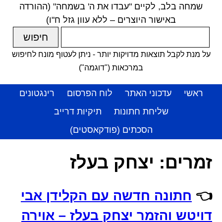
שמחה בלב, לקיים "עבדו את ה' בשמחה" (ההורדה
באישור היוצרים – ללא עוון גזל ח"ו)
על מנת לקבל תוצאות מדויקות יותר - ניתן לעטוף מונח לחיפוש
במרכאות ("דוגמה")
ראשי
עדכוני האתר
לוח הפרסום
רינגטונים
שליחת חתונות
תיקיות דרייב
הסכתים (פודקאסטים)
זמרים:
יצחק בעלז
👈
חתונה חדשה עם הקלידן אבי
דויטש והזמר יצחק בעלז – אוירה