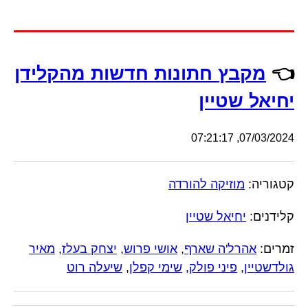
👈
מקבץ חתונות חדשות מהקלידן
יחיאל שטיין
07/03/2024, 07:21:17
קטגוריה:
מוזיקה להורדה
קלידנים:
יחיאל שטיין
זמרים:
אהרל'ה שארף
,
אושי פרוש
,
יצחק בעלז
,
מאיר
גולדשטיין
,
פיני פולק
,
שימי קפלן
,
שיעלה רוט