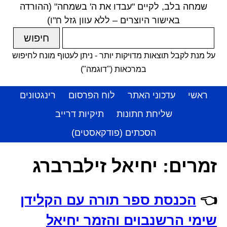
שמחה בלב, לקיים "עבדו את ה' בשמחה" (ההורדה
באישור היוצרים – ללא עוון גזל ח"ו)
על מנת לקבל תוצאות מדויקות יותר - ניתן לעטוף מונח לחיפוש
במרכאות ("דוגמה")
ראשי
עדכוני האתר
לוח הפרסום
רינגטונים
שליחת חתונות
תיקיות דרייב
הסכתים (פודקאסטים)
זמרים:
יחיאל זילברברג
👈
הכנסת ספר תורה עם הקלידן
שימי הרשנבוים והזמר יחיאל