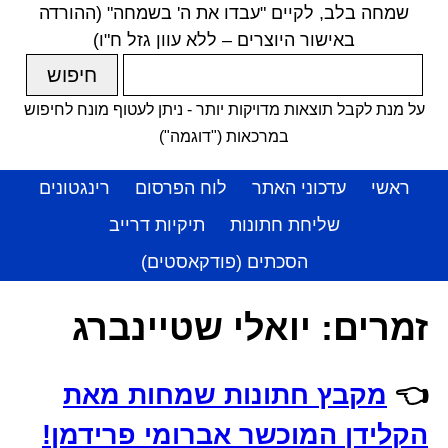
שמחה בלב, לקיים "עבדו את ה' בשמחה" (ההורדה
באישור היוצרים – ללא עוון גזל ח"ו)
על מנת לקבל תוצאות מדויקות יותר - ניתן לעטוף מונח לחיפוש
במרכאות ("דוגמה")
ראשי
עדכוני האתר
לוח הפרסום
רינגטונים
שליחת חתונות
תיקיות דרייב
הסכתים (פודקאסטים)
זמרים:
יואלי שטיינברג
👈
מקבץ חתונות שמחות מאת
הקלידן המוכשר אברומי פרידמן!