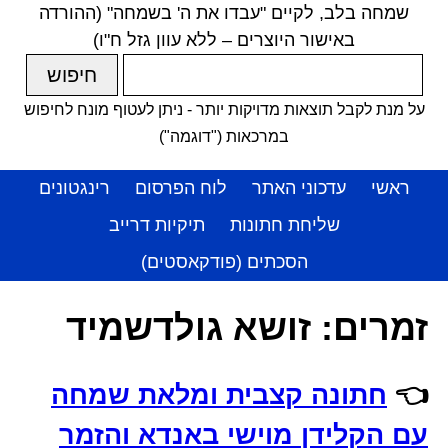
שמחה בלב, לקיים "עבדו את ה' בשמחה" (ההורדה
באישור היוצרים – ללא עוון גזל ח"ו)
על מנת לקבל תוצאות מדויקות יותר - ניתן לעטוף מונח לחיפוש
במרכאות ("דוגמה")
ראשי
עדכוני האתר
לוח הפרסום
רינגטונים
שליחת חתונות
תיקיות דרייב
הסכתים (פודקאסטים)
זמרים:
זושא גולדשמיד
👈
חתונה קצבית ומלאת שמחה
עם הקלידן מוישי באנדא והזמר