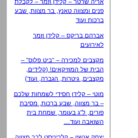
אריה שרטר – קלידן וזמר – לקבלת
פנים ומצווה טאנץ, בר מצוות, שבע
ברכות ועוד
אברהם בריקס – קלידן וזמר
לאירועים
מקצבים למכירה – "ביט פלוס" –
הבית של המוזיקאים! (קלידים,
מקצבים, גיטרות, הגברה, ועוד)
מוטי – קלידן חסידי לשמחות שלכם
– בר מצווה, שבע ברכות, מסיבת
פורים, ל"ג בעומר, שמחת בית
השואבה ועוד…
יצחק אנשין – קלריניסט לבר מצווה,