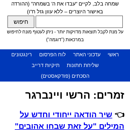
שמחה בלב, לקיים "עבדו את ה' בשמחה" (ההורדה
באישור היוצרים – ללא עוון גזל ח"ו)
על מנת לקבל תוצאות מדויקות יותר - ניתן לעטוף מונח לחיפוש
במרכאות ("דוגמה")
ראשי
עדכוני האתר
לוח הפרסום
רינגטונים
שליחת חתונות
תיקיות דרייב
הסכתים (פודקאסטים)
זמרים:
הרשי ויינברגר
👈
שיר הודאה ייחודי וחדש על
המילים "על זאת שבחו אהובים"