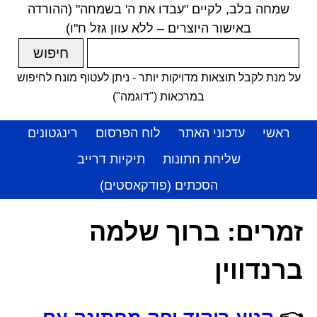
שמחה בלב, לקיים "עבדו את ה' בשמחה" (ההורדה
באישור היוצרים – ללא עוון גזל ח"ו)
על מנת לקבל תוצאות מדויקות יותר - ניתן לעטוף מונח לחיפוש
במרכאות ("דוגמה")
ראשי
עדכוני האתר
לוח הפרסום
רינגטונים
שליחת חתונות
תיקיות דרייב
הסכתים (פודקאסטים)
זמרים:
ברוך שלמה
ברנדווין